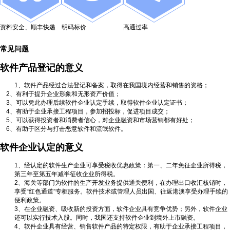
资料安全、顺丰快递
明码标价
高通过率
常见问题
软件产品登记的意义
1
、软件产品经过合法登记和备案，取得在我国境内经营和销售的资格；
2
、有利于提升企业形象和无形资产价值；
3
、可以凭此办理后续软件企业认定手续，取得软件企业认定证书；
4
、有助于企业承接工程项目，参加招投标，促进项目成交；
5
、可以获得投资者和消费者信心，对企业融资和市场营销都有好处；
6
、有助于区分与打击恶意软件和流氓软件。
软件企业认定的意义
1
、经认定的软件生产企业可享受税收优惠政策：第一、二年免征企业所得税，
第三年至第五年减半征收企业所得税。
2
、海关等部门为软件的生产开发业务提供通关便利，在办理出口收汇核销时，
享受“红色通道”专柜服务。软件技术或管理人员出国、往返港澳享受办理手续的
便利政策。
3
、在企业融资、吸收新的投资方面，软件企业具有竞争优势；另外，软件企业
还可以实行技术入股。同时，我国还支持软件企业到境外上市融资。
4
、软件企业具有经营、销售软件产品的特定权限，有助于企业承接工程项目，