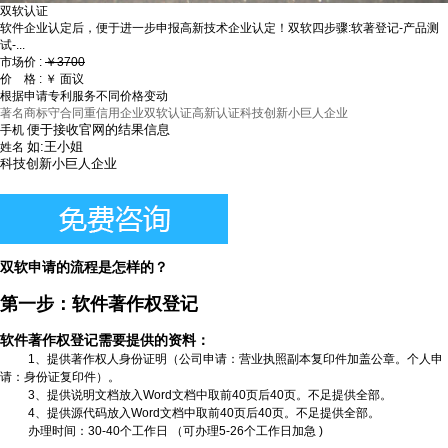
双软认证
软件企业认定后，便于进一步申报高新技术企业认定！双软四步骤:软著登记-产品测
试-...
市场价 :
￥3700
价 格 :
￥ 面议
根据申请专利服务不同价格变动
著名商标
守合同重信用企业
双软认证
高新认证
科技创新小巨人企业
手机
姓名
双软申请的流程是怎样的？
第一步：软件著作权登记
软件著作权登记需要提供的资料：
1
、提供著作权人身份证明（公司申请：营业执照副本复印件加盖公章。个人申
请：身份证复印件）。
3
、提供说明文档放入
Word
文档中取前
40
页后
40
页。不足提供全部。
4
、提供源代码放入
Word
文档中取前
40
页后
40
页。不足提供全部。
办理时间：
30-40
个工作日 （可办理
5-26
个工作日加急
)